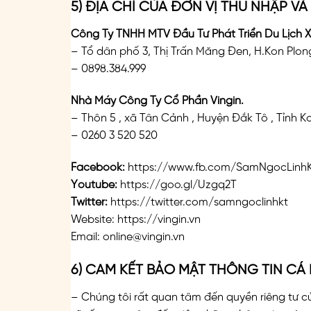
5) ĐỊA CHỈ CỦA ĐƠN VỊ THU NHẬP V
Công Ty TNHH MTV Đầu Tư Phát Triển Du Lịch 
– Tổ dân phố 3, Thị Trấn Măng Đen, H.Kon Plon
– 0898.384.999
Nhà Máy Công Ty Cổ Phần Vingin.
– Thôn 5 , xã Tân Cảnh , Huyện Đắk Tô , Tỉnh 
– 0260 3 520 520
Facebook:
https://www.fb.com/SamNgocLinh
Youtube:
https://goo.gl/Uzgq2T
Twitter:
https://twitter.com/samngoclinhkt
Website:
https://vingin.vn
Email:
online@vingin.vn
6) CAM KẾT BẢO MẬT THÔNG TIN C
– Chúng tôi rất quan tâm đến quyền riêng tư c