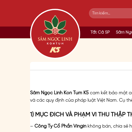
Skip
to
Tìm
kiếm:
content
Tất Cả SP
Sâm Ngọ
Sâm Ngọc Linh Kon Tum K5
cam kết bảo mật an 
và các quy định của pháp luật Việt Nam. Cụ th
1) MỤC ĐÍCH VÀ PHẠM VI THU THẬP 
–
Công Ty Cổ Phần Vingin
không bán, chia sẻ h