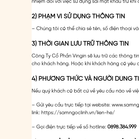
nhiệm đối với việc sử dụng sai mật khẩu trừ khi đ
2) PHẠM VI SỬ DỤNG THÔNG TIN
– Chúng tôi có thể chia sẻ tên, số điện thoại 
3) THỜI GIAN LƯU TRỮ THÔNG TIN
Công Ty Cổ Phần Vingin sẽ lưu trữ các thông t
cho khách hàng. Hoặc khi khách hàng có yêu c
4) PHƯƠNG THỨC VÀ NGƯỜI DÙNG TIẾ
Nếu quý khách có bất cứ về yêu cầu nào về việ
– Gửi yêu cầu trực tiếp tại website: www.samn
link:
https://samngoclinh.vn/lien-he/
– Gọi điện trực tiếp về số hotline:
0898.384.999