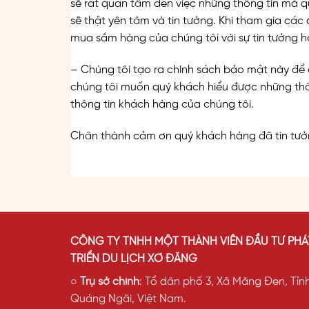
sẽ rất quan tâm đến việc những thông tin mà 
sẽ thật yên tâm và tin tưởng. Khi tham gia các 
mua sắm hàng của chúng tôi với sự tin tưởng h
– Chúng tôi tạo ra chính sách bảo mật này để
chúng tôi muốn quý khách hiểu được những thôn
thông tin khách hàng của chúng tôi.
Chân thành cảm ơn quý khách hàng đã tin tưởn
CÔNG TY TNHH MỘT THÀNH VIÊN ĐẦU TƯ PHÁ
TRIỂN DU LỊCH XƠ ĐĂNG
○
Trụ sở chính
: Tổ dân phố 3, Xã Măng Đen, Tỉn
Quảng Ngãi, Việt Nam.