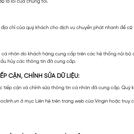
ó là lỗi của chúng tôi.
và địa chỉ của quý khách cho dịch vụ chuyển phát nhanh để c
in cá nhân do khách hàng cung cấp trên các hệ thống nội bộ c
ầu hủy các thông tin đã cung cấp.
P CẬN, CHỈNH SỬA DỮ LIỆU:
c tiếp cận và chỉnh sửa thông tin cá nhân đã cung cấp. Quý 
goclinh.vn ở mục Liên hệ trên trang web của Vingin hoặc truy