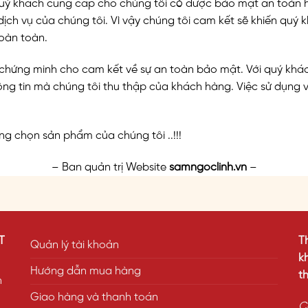
quý khách cung cấp cho chúng tôi có được bảo mật an toàn 
dịch vụ của chúng tôi. Vì vậy chúng tôi cam kết sẽ khiến quý 
oàn toàn.
 chứng minh cho cam kết về sự an toàn bảo mật. Với quý khác
g tin mà chúng tôi thu thập của khách hàng. Việc sử dụng v
g chọn sản phẩm của chúng tôi ..!!!
– Ban quản trị Website
samngoclinh.vn
–
T
T
Quản lý tài khoản
k
Hướng dẫn mua hàng
t
h
Giao hàng và thanh toán
C