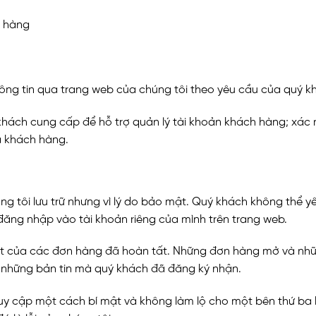
h hàng
hông tin qua trang web của chúng tôi theo yêu cầu của quý k
khách cung cấp để hỗ trợ quản lý tài khoản khách hàng; xác n
a khách hàng.
g tôi lưu trữ nhưng vì lý do bảo mật. Quý khách không thể yêu
đăng nhập vào tài khoản riêng của mình trên trang web.
 tiết của các đơn hàng đã hoàn tất. Những đơn hàng mở và n
và những bản tin mà quý khách đã đăng ký nhận.
uy cập một cách bí mật và không làm lộ cho một bên thứ ba 