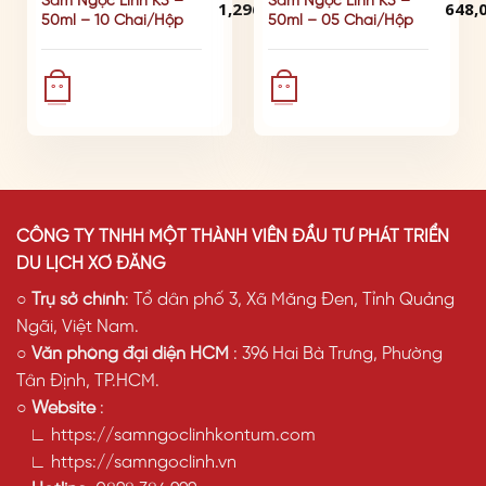
Sâm Ngọc Linh K5 –
Sâm Ngọc Linh K5 –
1,296,000
₫
648,
Được xếp
Được 
50ml – 10 Chai/Hộp
50ml – 05 Chai/Hộp
hạng
5.00
hạng
5 sao
5
° °
° °
CÔNG TY TNHH MỘT THÀNH VIÊN ĐẦU TƯ PHÁT TRIỂN
DU LỊCH XƠ ĐĂNG
○
Trụ sở chính
: Tổ dân phố 3, Xã Măng Đen, Tỉnh Quảng
Ngãi, Việt Nam.
○
Văn phòng đại diện HCM
: 396 Hai Bà Trưng, Phường
Tân Định, TP.HCM.
○
Website
:
∟ https://samngoclinhkontum.com
∟ https://samngoclinh.vn