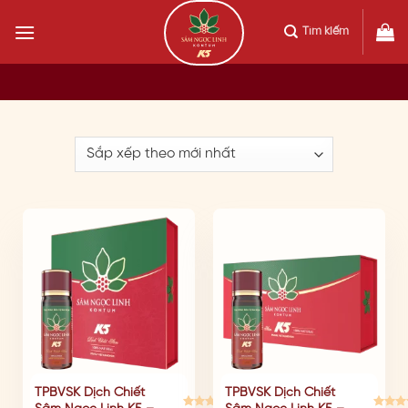
Skip
to
Tìm kiếm
content
ĐÃ BÁN: 12699
ĐÃ BÁN
TPBVSK Dịch Chiết
TPBVSK Dịch Chiết