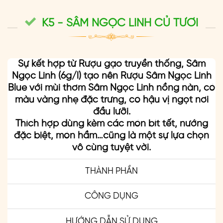
K5 - SÂM NGỌC LINH CỦ TƯƠI
Sự kết hợp từ Rượu gạo truyền thống, Sâm
Ngọc Linh (6g/l) tạo nên Rượu Sâm Ngọc Linh
Blue với mùi thơm Sâm Ngọc Linh nồng nàn, có
màu vàng nhẹ đặc trưng, có hậu vị ngọt nơi
đầu lưỡi.
Thích hợp dùng kèm các món bít tết, nướng
đặc biệt, món hầm…cũng là một sự lựa chọn
vô cùng tuyệt vời.
THÀNH PHẦN
CÔNG DỤNG
HƯỚNG DẪN SỬ DỤNG