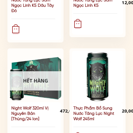
phẩm
Nước Tăng Lực Sâm
Nước Tăng Lực Sâm
12,0
Được
Ngọc Linh K5 Dâu Tây
Ngọc Linh K5
này
hạn
Đỏ
có
nhiều
° °
biến
° °
thể.
Các
tùy
chọn
có
thể
được
chọn
HẾT HÀNG
trên
trang
sản
phẩm
ĐÃ BÁN: 204
ĐÃ BÁN
Night Wolf 320ml Vị
Thực Phẩm Bổ Sung
472,000
₫
20,0
Nguyên Bản
Nước Tăng Lực Night
[Thùng/24 lon]
Wolf 245ml