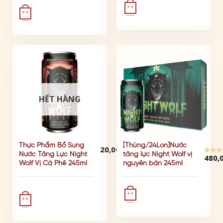
° °
° °
HẾT HÀNG
ĐÃ BÁN: 1071
ĐÃ BÁN
Thực Phẩm Bổ Sung
[Thùng/24Lon]Nước
20,000
₫
Nước Tăng Lực Night
tăng lực Night Wolf vị
480,
Đư
Wolf Vị Cà Phê 245ml
nguyên bản 245ml
xếp hạ
4.00
° °
° °