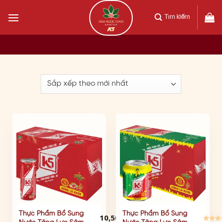
Skip
to
Tìm kiếm
content
ĐÃ BÁN: 15912
ĐÃ BÁN
Sản
Thực Phẩm Bổ Sung
Thực Phẩm Bổ Sung
10,500
₫