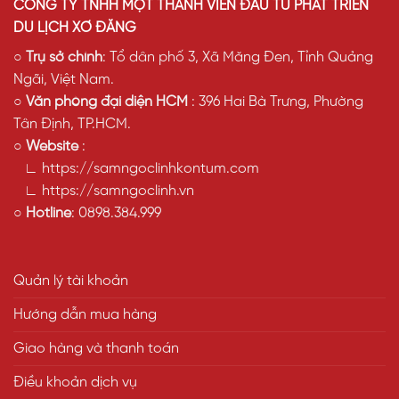
CÔNG TY TNHH MỘT THÀNH VIÊN ĐẦU TƯ PHÁT TRIỂN
DU LỊCH XƠ ĐĂNG
○
Trụ sở chính
: Tổ dân phố 3, Xã Măng Đen, Tỉnh Quảng
Ngãi, Việt Nam.
○
Văn phòng đại diện HCM
: 396 Hai Bà Trưng, Phường
Tân Định, TP.HCM.
○
Website
:
∟ https://samngoclinhkontum.com
∟ https://samngoclinh.vn
○
Hotline
:
0898.384.999
Quản lý tài khoản
Hướng dẫn mua hàng
Giao hàng và thanh toán
Điều khoản dịch vụ