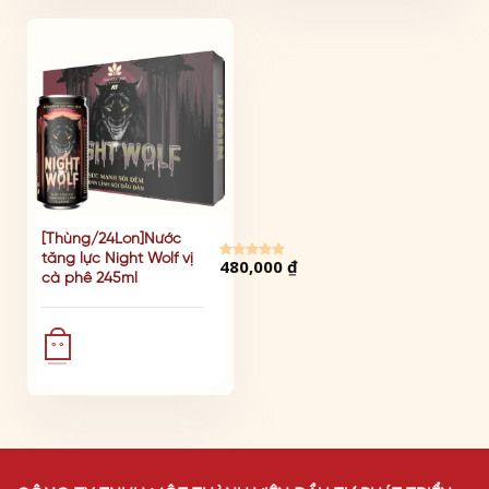
ĐÃ BÁN: 3774
[Thùng/24Lon]Nước
tăng lực Night Wolf vị
480,000
₫
Được xếp
cà phê 245ml
hạng
5.00
5 sao
° °