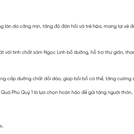
g làn da căng mịn, tăng độ đàn hồi và trẻ hóa, mang lại vẻ đ
t với tinh chất sâm Ngọc Linh bổ dưỡng, hỗ trợ thư giãn, tha
ung cấp dưỡng chất dồi dào, giúp bồi bổ cơ thể, tăng cường
ộp Quà Phú Quý 1 là lựa chọn hoàn hảo để gửi tặng người thân
m.