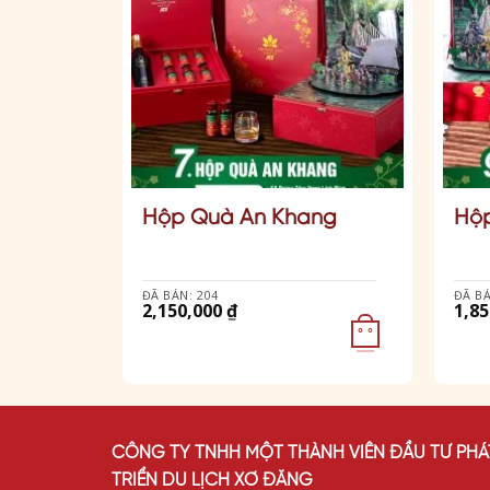
G
ang
Hộp Quà An Khang
Hộp
)
ĐÃ BÁN: 204
ĐÃ BÁ
2,150,000
₫
1,8
° °
° °
CÔNG TY TNHH MỘT THÀNH VIÊN ĐẦU TƯ PHÁ
TRIỂN DU LỊCH XƠ ĐĂNG