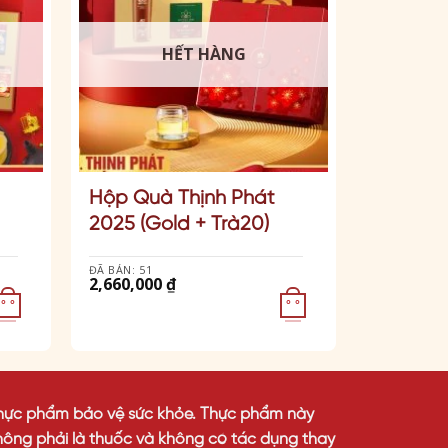
HẾT HÀNG
Hộp Quà Thịnh Phát
2025 (Gold + Trà20)
ĐÃ BÁN: 51
2,660,000
₫
° °
° °
hực phẩm bảo vệ sức khỏe. Thực phẩm này
hông phải là thuốc và không có tác dụng thay