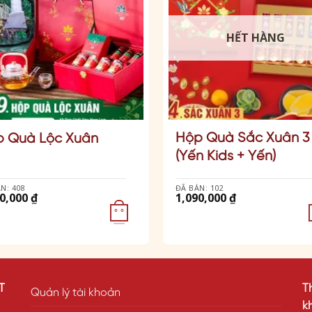
HẾT HÀNG
Hộp Quà Sắc Xuân 3
 Quà Lộc Xuân
(Yến Kids + Yến)
N: 408
ĐÃ BÁN: 102
50,000
₫
1,090,000
₫
° °
T
T
Quản lý tài khoản
k