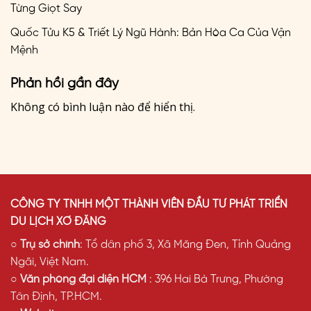
Từng Giọt Say
Quốc Tửu K5 & Triết Lý Ngũ Hành: Bản Hòa Ca Của Vận
Mệnh
Phản hồi gần đây
Không có bình luận nào để hiển thị.
CÔNG TY TNHH MỘT THÀNH VIÊN ĐẦU TƯ PHÁT TRIỂN
DU LỊCH XƠ ĐĂNG
○
Trụ sở chính
: Tổ dân phố 3, Xã Măng Đen, Tỉnh Quảng
Ngãi, Việt Nam.
○
Văn phòng đại diện HCM
: 396 Hai Bà Trưng, Phường
Tân Định, TP.HCM.