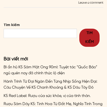
Leave a comment
Tìm kiếm
TÌM
KIẾM
Bài viết mới
Bí ẩn hũ K5 Sâm Mật Ong 90ml: Tuyệt tác “Quốc Bảo”
ngủ quên nay đã chính thức lộ diện
Hành Trình Từ Đại Ngàn Đến Từng Nhịp Sống Hiện Đại:
Câu Chuyện Về K5 Chanh Khoáng & K5 Dâu Tây Đỏ
K5 Red Label: Rượu của sức khỏe, vị của tình thân.
Rượu Sâm Dây K5: Tinh Hoa Từ Đất Mẹ, Nghĩa Tình Trong