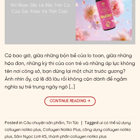
Có bao giờ, giữa những bộn bề của lo toan, giữa những
hóa đơn, những kỳ thi của con trẻ và những áp lực không
tên nơi công sở, bạn dừng lại một chút trước gương?
Ánh nhìn ấy, có lẽ đã lâu rồi không còn dành để ngắm
nghía sự trẻ trung ngây ngô […]
CONTINUE READING
→
Posted in
,
|
Tagged
Câu chuyện sản phẩm
Tin Tức
ai có thể sử dụng
,
,
collagen noliko plus
Collagen Noliko Plus
công dụng collagen noliko
,
,
plus
Sâm Ngọc Linh K5
thành phần collagen noliko plus