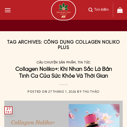
Skip
to
Tìm kiếm
content
TAG ARCHIVES:
CÔNG DỤNG COLLAGEN NOLIKO
PLUS
CÂU CHUYỆN SẢN PHẨM
,
TIN TỨC
Collagen Noliko+: Khi Nhan Sắc Là Bản
Tình Ca Của Sức Khỏe Và Thời Gian
POSTED ON
BY
27 THÁNG 1, 2026
THU THẢO
27
Th1