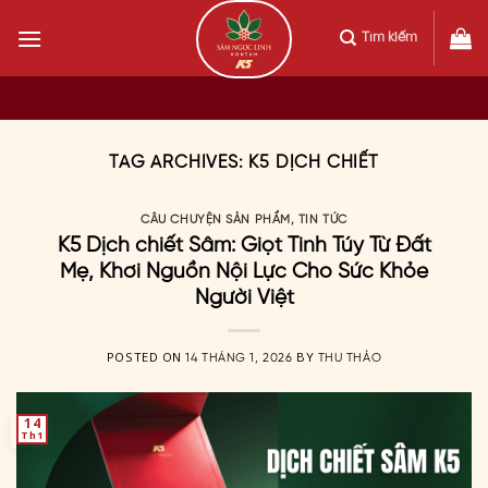
Skip
to
Tìm kiếm
content
TAG ARCHIVES:
K5 DỊCH CHIẾT
CÂU CHUYỆN SẢN PHẨM
,
TIN TỨC
K5 Dịch chiết Sâm: Giọt Tinh Túy Từ Đất
Mẹ, Khơi Nguồn Nội Lực Cho Sức Khỏe
Người Việt
POSTED ON
BY
14 THÁNG 1, 2026
THU THẢO
14
Th1