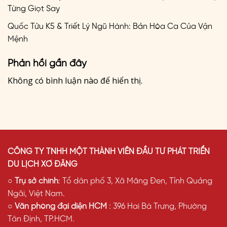
Từng Giọt Say
Quốc Tửu K5 & Triết Lý Ngũ Hành: Bản Hòa Ca Của Vận
Mệnh
Phản hồi gần đây
Không có bình luận nào để hiển thị.
CÔNG TY TNHH MỘT THÀNH VIÊN ĐẦU TƯ PHÁT TRIỂN
DU LỊCH XƠ ĐĂNG
○
Trụ sở chính
: Tổ dân phố 3, Xã Măng Đen, Tỉnh Quảng
Ngãi, Việt Nam.
○
Văn phòng đại diện HCM
: 396 Hai Bà Trưng, Phường
Tân Định, TP.HCM.