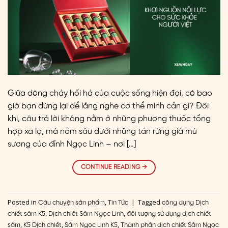
Giữa dòng chảy hối hả của cuộc sống hiện đại, có bao
giờ bạn dừng lại để lắng nghe cơ thể mình cần gì? Đôi
khi, câu trả lời không nằm ở những phương thuốc tổng
hợp xa lạ, mà nằm sâu dưới những tán rừng già mù
sương của đỉnh Ngọc Linh – nơi […]
CONTINUE READING
→
Posted in
,
|
Tagged
Câu chuyện sản phẩm
Tin Tức
công dụng Dịch
,
,
chiết sâm K5
Dịch chiết Sâm Ngọc Linh
đối tượng sử dụng dịch chiết
,
,
,
sâm
K5 Dịch chiết
Sâm Ngọc Linh K5
Thành phần dịch chiết Sâm Ngọc