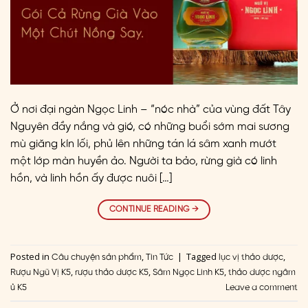
Ở nơi đại ngàn Ngọc Linh – “nóc nhà” của vùng đất Tây
Nguyên đầy nắng và gió, có những buổi sớm mai sương
mù giăng kín lối, phủ lên những tán lá sâm xanh mướt
một lớp màn huyền ảo. Người ta bảo, rừng già có linh
hồn, và linh hồn ấy được nuôi […]
CONTINUE READING
→
Posted in
,
|
Tagged
,
Câu chuyện sản phẩm
Tin Tức
lục vị thảo dược
,
,
,
Rượu Ngũ Vị K5
rượu thảo dược K5
Sâm Ngọc Linh K5
thảo dược ngâm
ủ K5
Leave a comment