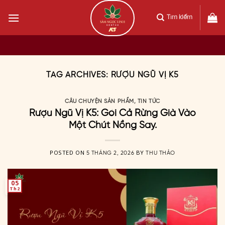
Skip
to
Tìm kiếm
content
TAG ARCHIVES:
RƯỢU NGŨ VỊ K5
CÂU CHUYỆN SẢN PHẨM
,
TIN TỨC
Rượu Ngũ Vị K5: Gói Cả Rừng Già Vào
Một Chút Nồng Say.
POSTED ON
BY
5 THÁNG 2, 2026
THU THẢO
05
Th2