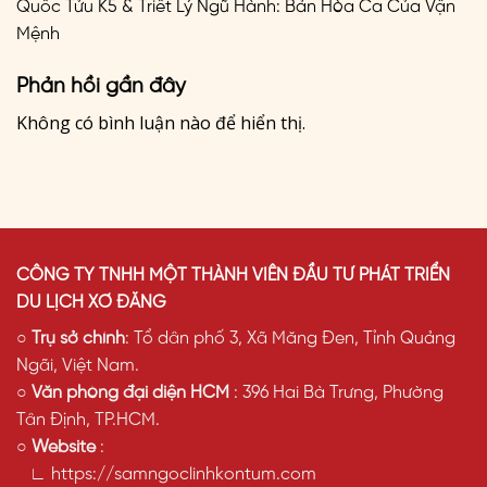
Quốc Tửu K5 & Triết Lý Ngũ Hành: Bản Hòa Ca Của Vận
Mệnh
Phản hồi gần đây
Không có bình luận nào để hiển thị.
CÔNG TY TNHH MỘT THÀNH VIÊN ĐẦU TƯ PHÁT TRIỂN
DU LỊCH XƠ ĐĂNG
○
Trụ sở chính
: Tổ dân phố 3, Xã Măng Đen, Tỉnh Quảng
Ngãi, Việt Nam.
○
Văn phòng đại diện HCM
: 396 Hai Bà Trưng, Phường
Tân Định, TP.HCM.
○
Website
:
∟ https://samngoclinhkontum.com