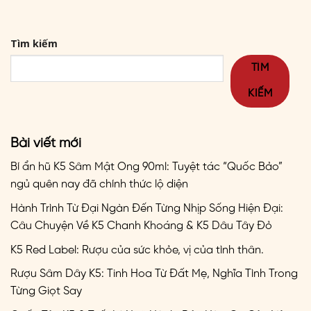
Tìm kiếm
TÌM
KIẾM
Bài viết mới
Bí ẩn hũ K5 Sâm Mật Ong 90ml: Tuyệt tác “Quốc Bảo”
ngủ quên nay đã chính thức lộ diện
Hành Trình Từ Đại Ngàn Đến Từng Nhịp Sống Hiện Đại:
Câu Chuyện Về K5 Chanh Khoáng & K5 Dâu Tây Đỏ
K5 Red Label: Rượu của sức khỏe, vị của tình thân.
Rượu Sâm Dây K5: Tinh Hoa Từ Đất Mẹ, Nghĩa Tình Trong
Từng Giọt Say