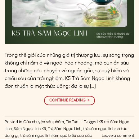
Trong thế giới của những giá trị thượng lưu, sự sang trọng
không chỉ nằm ở vẻ ngoài hào nhoáng, mà còn ẩn sâu
trong những câu chuyện về nguồn gốc, sự quý hiếm và
chiều sâu của trải nghiệm. K5 Trà Sâm Ngọc Linh không
đơn thuần là một thức uống; đó là sự […]
CONTINUE READING
→
Posted in
,
|
Tagged
Câu chuyện sản phẩm
Tin Tức
K5 trà Sâm Ngọc
,
,
,
Linh
Sâm Ngọc Linh K5
Trà Sâm Ngọc Linh
trà sâm ngọc linh có tác
,
dụng gì
trà sâm ngọc linh làm quà biếu cao cấp
Leave a comment