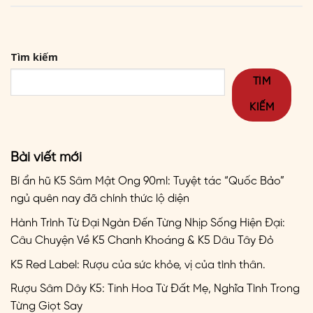
Tìm kiếm
TÌM
KIẾM
Bài viết mới
Bí ẩn hũ K5 Sâm Mật Ong 90ml: Tuyệt tác “Quốc Bảo”
ngủ quên nay đã chính thức lộ diện
Hành Trình Từ Đại Ngàn Đến Từng Nhịp Sống Hiện Đại:
Câu Chuyện Về K5 Chanh Khoáng & K5 Dâu Tây Đỏ
K5 Red Label: Rượu của sức khỏe, vị của tình thân.
Rượu Sâm Dây K5: Tinh Hoa Từ Đất Mẹ, Nghĩa Tình Trong
Từng Giọt Say