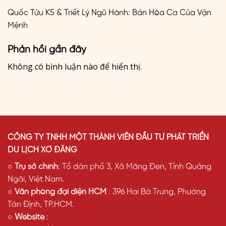
Quốc Tửu K5 & Triết Lý Ngũ Hành: Bản Hòa Ca Của Vận
Mệnh
Phản hồi gần đây
Không có bình luận nào để hiển thị.
CÔNG TY TNHH MỘT THÀNH VIÊN ĐẦU TƯ PHÁT TRIỂN
DU LỊCH XƠ ĐĂNG
○
Trụ sở chính
: Tổ dân phố 3, Xã Măng Đen, Tỉnh Quảng
Ngãi, Việt Nam.
○
Văn phòng đại diện HCM
: 396 Hai Bà Trưng, Phường
Tân Định, TP.HCM.
○
Website
: