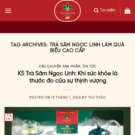
Skip
to
Tìm kiếm
content
TAG ARCHIVES:
TRÀ SÂM NGỌC LINH LÀM QUÀ
BIẾU CAO CẤP
CÂU CHUYỆN SẢN PHẨM
,
TIN TỨC
K5 Trà Sâm Ngọc Linh: Khi sức khỏe là
thước đo của sự thịnh vượng
POSTED ON
BY
15 THÁNG 1, 2026
THU THẢO
15
Th1