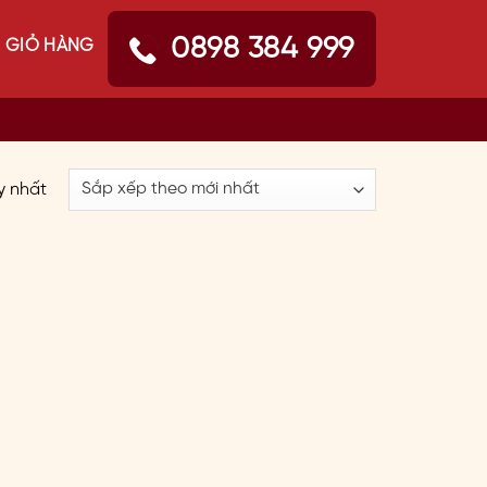
0898 384 999
GIỎ HÀNG
y nhất