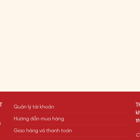
T
T
Quản lý tài khoản
k
Hướng dẫn mua hàng
t
h
Giao hàng và thanh toán
C