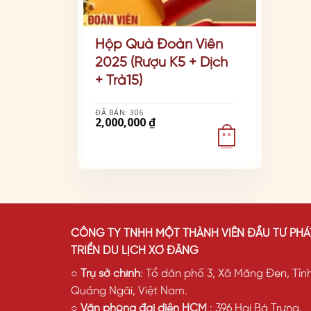
Hộp Quà Đoàn Viên
2025 (Rượu K5 + Dịch
+ Trà15)
ĐÃ BÁN: 306
2,000,000
₫
° °
CÔNG TY TNHH MỘT THÀNH VIÊN ĐẦU TƯ PHÁ
TRIỂN DU LỊCH XƠ ĐĂNG
○
Trụ sở chính
: Tổ dân phố 3, Xã Măng Đen, Tỉn
Quảng Ngãi, Việt Nam.
○
Văn phòng đại diện HCM
: 396 Hai Bà Trưng,