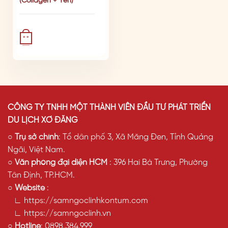
(Collagen + Yến)
° °
CÔNG TY TNHH MỘT THÀNH VIÊN ĐẦU TƯ PHÁT TRIỂN
DU LỊCH XƠ ĐĂNG
○
Trụ sở chính
: Tổ dân phố 3, Xã Măng Đen, Tỉnh Quảng
Ngãi, Việt Nam.
○
Văn phòng đại diện HCM
: 396 Hai Bà Trưng, Phường
Tân Định, TP.HCM.
○
Website
:
∟ https://samngoclinhkontum.com
∟ https://samngoclinh.vn
○
Hotline
:
0898.384.999