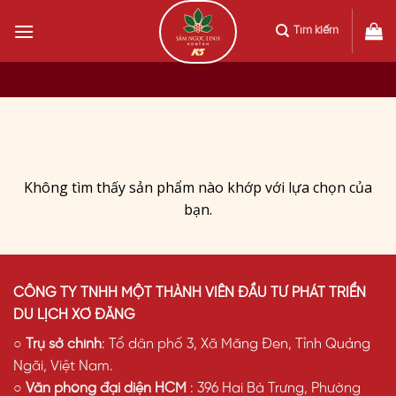
Skip
to
Tìm kiếm
content
Không tìm thấy sản phẩm nào khớp với lựa chọn của
bạn.
CÔNG TY TNHH MỘT THÀNH VIÊN ĐẦU TƯ PHÁT TRIỂN
DU LỊCH XƠ ĐĂNG
○
Trụ sở chính
: Tổ dân phố 3, Xã Măng Đen, Tỉnh Quảng
Ngãi, Việt Nam.
○
Văn phòng đại diện HCM
: 396 Hai Bà Trưng, Phường