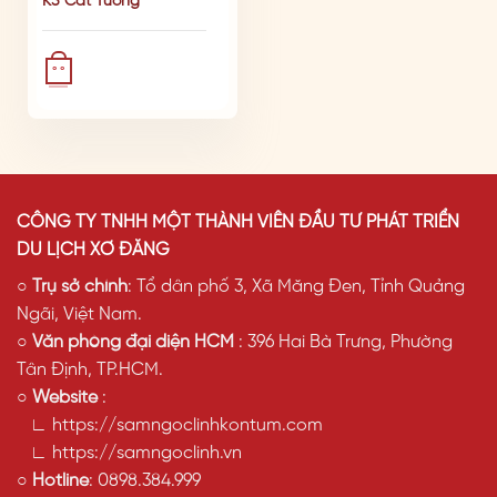
K5 Cát Tường
° °
CÔNG TY TNHH MỘT THÀNH VIÊN ĐẦU TƯ PHÁT TRIỂN
DU LỊCH XƠ ĐĂNG
○
Trụ sở chính
: Tổ dân phố 3, Xã Măng Đen, Tỉnh Quảng
Ngãi, Việt Nam.
○
Văn phòng đại diện HCM
: 396 Hai Bà Trưng, Phường
Tân Định, TP.HCM.
○
Website
:
∟ https://samngoclinhkontum.com
∟ https://samngoclinh.vn
○
Hotline
:
0898.384.999